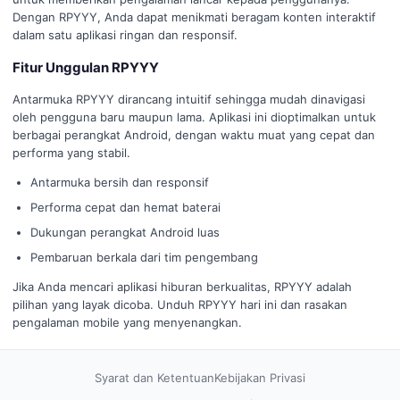
Dengan RPYYY, Anda dapat menikmati beragam konten interaktif
dalam satu aplikasi ringan dan responsif.
Fitur Unggulan RPYYY
Antarmuka RPYYY dirancang intuitif sehingga mudah dinavigasi
oleh pengguna baru maupun lama. Aplikasi ini dioptimalkan untuk
berbagai perangkat Android, dengan waktu muat yang cepat dan
performa yang stabil.
Antarmuka bersih dan responsif
Performa cepat dan hemat baterai
Dukungan perangkat Android luas
Pembaruan berkala dari tim pengembang
Jika Anda mencari aplikasi hiburan berkualitas, RPYYY adalah
pilihan yang layak dicoba. Unduh RPYYY hari ini dan rasakan
pengalaman mobile yang menyenangkan.
Syarat dan Ketentuan
Kebijakan Privasi