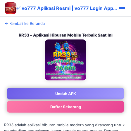
✅ vo777 Aplikasi Resmi | vo777 Login App Mudah
← Kembali ke Beranda
RR33 – Aplikasi Hiburan Mobile Terbaik Saat Ini
Unduh APK
Daftar Sekarang
RR33 adalah aplikasi hiburan mobile modern yang dirancang untuk
memberikan pengalaman lancar kepada penggunanya. Dengan