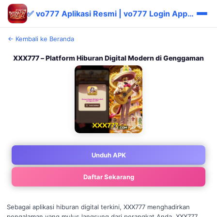
✅ vo777 Aplikasi Resmi | vo777 Login App Mudah
← Kembali ke Beranda
XXX777 – Platform Hiburan Digital Modern di Genggaman
Unduh APK
Daftar Sekarang
Sebagai aplikasi hiburan digital terkini, XXX777 menghadirkan
pengalaman yang mulus langsung dari perangkat Anda. XXX777